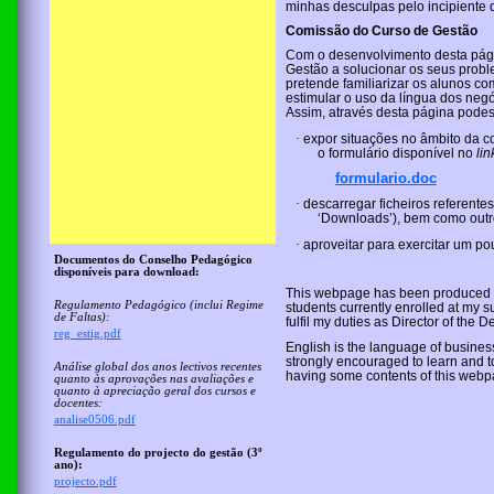
minhas desculpas pelo incipiente
Comissão do Curso de Gestão
Com o desenvolvimento desta págin
Gestão a solucionar os seus prob
pretende familiarizar os alunos c
estimular o uso da língua dos negó
Assim, através desta página podes
·
expor situações no âmbito da c
o formulário disponível no
lin
formulario.doc
·
descarregar ficheiros referente
‘Downloads’), bem como outr
·
aproveitar para exercitar um pou
Documentos do Conselho Pedagógico
disponíveis para download:
This webpage has been produced in
Regulamento Pedagógico (inclui Regime
students currently enrolled at my su
de Faltas):
fulfil my duties as
Director
of the
De
reg_estig.pdf
English is the language of business
strongly encouraged to learn and to
Análise global dos anos lectivos recentes
having some contents of
this
web
p
quanto às aprovações nas avaliações e
quanto à apreciação geral dos cursos e
docentes:
analise0506.pdf
Regulamento do projecto do gestão (3º
ano):
projecto.pdf