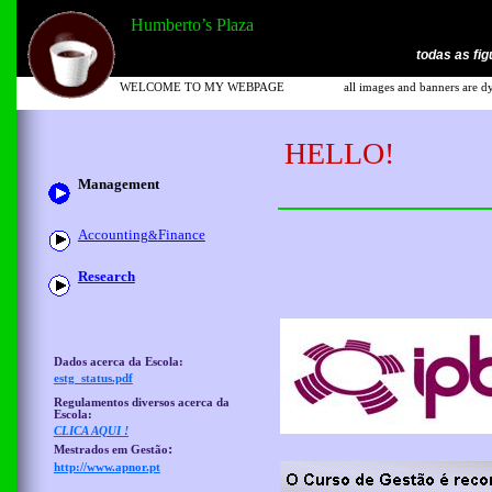
Humberto’s Plaza
todas as fig
WELCOME TO MY WEBPAGE
all images and banners are dy
HELLO!
Management
Accounting
Finance
&
Research
Dados acerca da Escola:
estg_status.pdf
Regulamentos diversos acerca da
Escola:
CLICA AQUI !
:
Mestrados em Gestão
http://www.apnor.pt