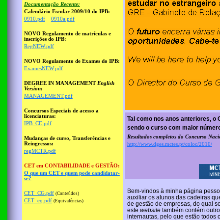
Documentação Recente:
Calendário Escolar 2009/10 do IPB:
0910.pdf
0910a.pdf
NOVO Regulamento de matrículas e
inscrições do IPB:
RegNEW.pdf
NOVO Regulamento de Exames do IPB:
ExamesNEW.pdf
DEGREE IN MANAGEMENT
English
Version:
MANAGEMENT.pdf
Concursos Especiais de acesso a
licenciaturas:
Tal como nos anos anteriores, o 
IPB_CE.pdf
sendo o curso com maior número
Resultados completos do Concurso Naci
Mudanças de curso, Transferências e
Reingressos:
http://www.dges.mctes.pt/coloc/2010/
regMCTR.pdf
CET em CONTABILIDADE e GESTÃO:
O que um CET e quem pode candidatar-
se?
Bem-vindos à minha página pessoal
CET_CG.pdf
(Conteúdos)
auxiliar os alunos das cadeiras q
CET_eq.pdf
(Equivalências)
de gestão de empresas, do qual so
este
website
também contém outros
internautas, pelo que estão todos 